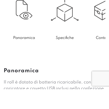
Specifiche
Conten
Panoramica
Panoramica
Il roll è dotato di batteria ricaricabile, con
caricatore e cavetto USB inclusi nella confezione.
All’interno della confezione è presente anche il
tappo di protezione, la spazzolina per la pulizia
e 3 accessori per un trattamento completo a 3