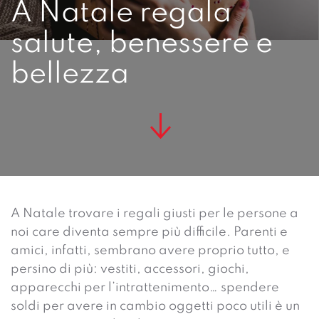
A Natale regala
salute, benessere e
bellezza
A Natale trovare i regali giusti per le persone a
noi care diventa sempre più difficile. Parenti e
amici, infatti, sembrano avere proprio tutto, e
persino di più: vestiti, accessori, giochi,
apparecchi per l’intrattenimento… spendere
soldi per avere in cambio oggetti poco utili è un