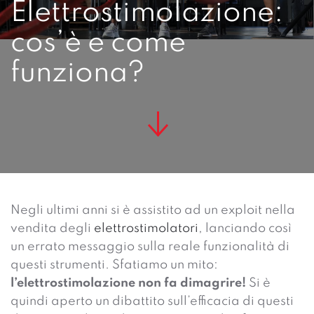
Elettrostimolazione:
cos’è e come
funziona?
Negli ultimi anni si è assistito ad un exploit nella
vendita degli
elettrostimolatori
, lanciando così
un errato messaggio sulla reale funzionalità di
questi strumenti. Sfatiamo un mito:
l’elettrostimolazione non fa dimagrire!
Si è
quindi aperto un dibattito sull’efficacia di questi