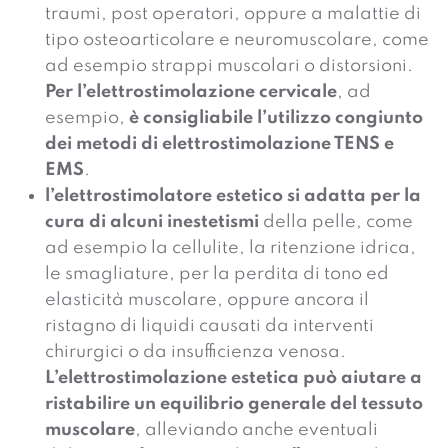
traumi, post operatori, oppure a malattie di
tipo osteoarticolare e neuromuscolare, come
ad esempio strappi muscolari o distorsioni.
Per l’elettrostimolazione cervicale
, ad
esempio,
è consigliabile l’utilizzo congiunto
dei metodi di elettrostimolazione TENS e
EMS
.
l’elettrostimolatore estetico si adatta per la
cura di alcuni inestetismi
della pelle, come
ad esempio la cellulite, la ritenzione idrica,
le smagliature, per la perdita di tono ed
elasticità muscolare, oppure ancora il
ristagno di liquidi causati da interventi
chirurgici o da insufficienza venosa.
L’elettrostimolazione estetica può aiutare a
ristabilire un equilibrio generale del tessuto
muscolare
, alleviando anche eventuali