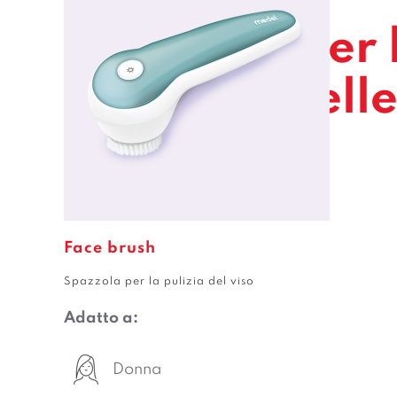
I prodotti per 
della tua bell
Face brush
Spazzola per la pulizia del viso
Adatto a:
Donna