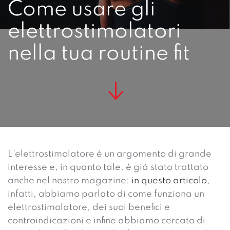
Come usare gli
elettrostimolatori
nella tua routine fit
L’elettrostimolatore è un argomento di grande
interesse e, in quanto tale, è già stato trattato
anche nel nostro magazine:
in questo articolo
,
infatti, abbiamo parlato di come funziona un
elettrostimolatore, dei suoi benefici e
controindicazioni e infine abbiamo cercato di