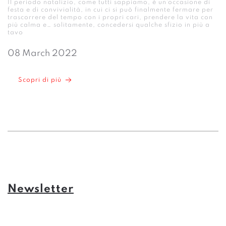
Il periodo natalizio, come tutti sappiamo, è un’occasione di
festa e di convivialità, in cui ci si può finalmente fermare per
trascorrere del tempo con i propri cari, prendere la vita con
più calma e… solitamente, concedersi qualche sfizio in più a
tavo
08 March 2022
Scopri di più
Newsletter